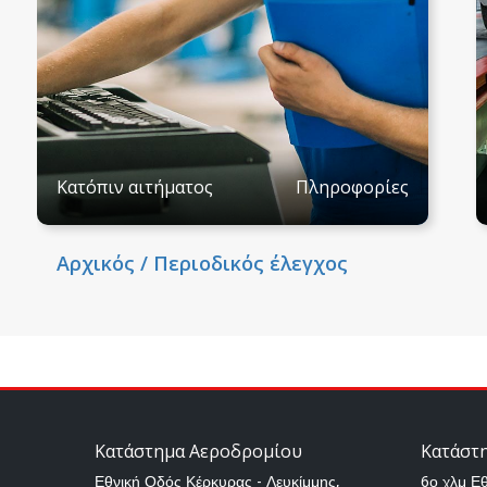
Κατόπιν αιτήματος
Πληροφορίες
Αρχικός / Περιοδικός έλεγχος
Κατάστημα Αεροδρομίου
Κατάστ
Εθνική Οδός Κέρκυρας - Λευκίμμης,
6ο χλμ Ε