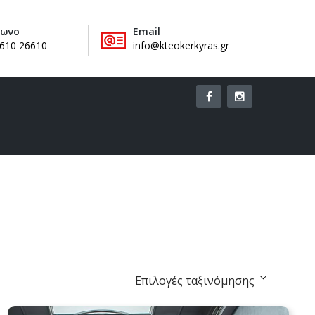
φωνο
Email
610 26610
info@kteokerkyras.gr
ιλογές
ply
Επιλογές ταξινόμησης
ξινόμησης
rting