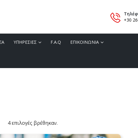
Τηλέ
+30 26
ΕΑ
ΥΠΗΡΕΣΙΕΣ
F.A.Q
ΕΠΙΚΟΙΝΩΝΙΑ
Επ
Ap
4 επιλογές βρέθηκαν.
τα
so