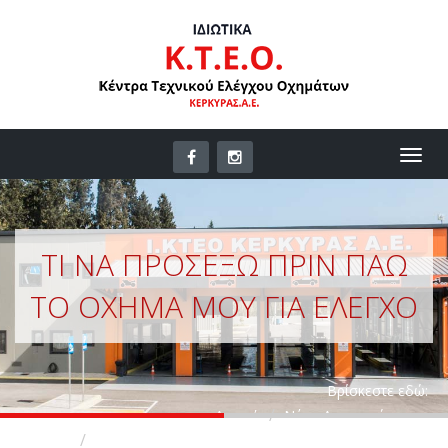
ΤΙ ΝΑ ΠΡΟΣΈΞΩ ΠΡΙΝ ΠΆΩ
ΤΟ ΌΧΗΜΑ ΜΟΥ ΓΙΑ ΈΛΕΓΧΟ
Bρίσκεστε εδώ:
Αρχική
Νέα - Ανακοινώσεις
Τι να προσέξω πριν πάω το όχημα μου για